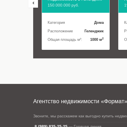
150.000.000 руб.
1
Категория
Дома
К
Расположение
Геленджик
Р
2
Общая площадь м²:
1000 м
О
Агентство недвижимости «Формат
Звоните, мы расскажем как выгодно купить недв
8 (989) 835-25-25
—
Горячая линия