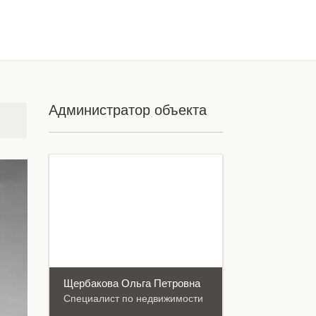
Администратор объекта
Щербакова Oльга Петровна
Специалист по недвижимости