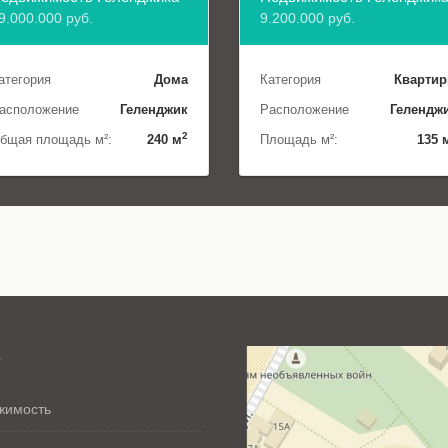
9.000.000 руб.
9.200.000 руб.
атегория
Дома
Категория
Кварти
асположение
Геленджик
Расположение
Гелендж
2
бщая площадь м²:
240 м
Площадь м²:
135 
»
ижимость