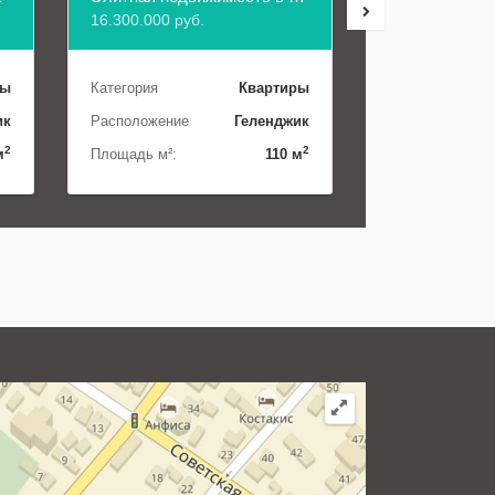
16.300.000 руб.
5.800.000 руб.
ры
Категория
Квартиры
Категория
ик
Расположение
Геленджик
Расположение
2
2
м
Площадь м²:
110 м
Площадь м²: