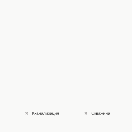
я
и
.
8
0
0
Кканализация
Скважина