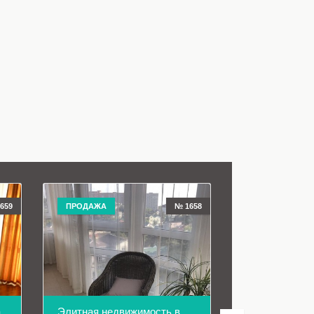
659
ПРОДАЖА
№ 1658
ПРОДАЖА
а
Элитная недвижимость в Геленджике