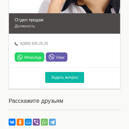
Отдел продаж
Должность
8(989) 835-25-25
WhatsApp
Viber
Задать вопрос
Расскажите друзьям