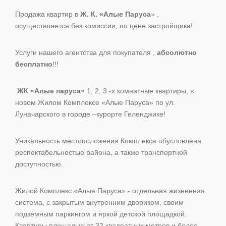
Продажа квартир в
Ж. К. «Алые Паруса
» ,
осуществляется без комиссии, по цене застройщика!
Услуги нашего агентства для покупателя ,
абсолютно
бесплатно
!!!
ЖК «Алые паруса»
1, 2, 3 -х комнатные квартиры, в
новом Жилом Комплексе «Алые Паруса» по ул.
Луначарского в городе –курорте Геленджике!
Уникальность местоположения Комплекса обусловлена
респектабельностью района, а также транспортной
доступностью.
Жилой Комплекс «Алые Паруса» - отдельная жизненная
система, с закрытым внутренним двориком, своим
подземным паркингом и яркой детской площадкой.
Квартиры площадью от 32 квадратных метров и более,